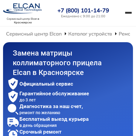
+7 (800) 101-14-79
Ежедневно с 9:00 до 21:00
Сервисный центр Elcan
в
Красноярске
Сервисный центр Elcan
Каталог устройств
Ремонт
Замена матрицы
коллиматорного прицела
Elcan в Красноярске
Официальный сервис
Гарантийное обслуживание
до 3 лет
Диагностика за наш счет,
ремонт по желанию
Бесплатный выезд курьера
в день обращения
Срочный ремонт