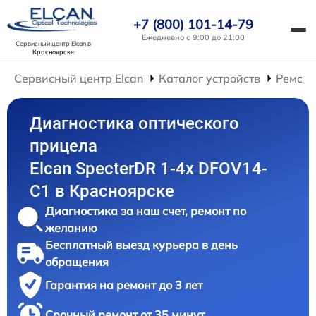
+7 (800) 101-14-79
Ежедневно с 9:00 до 21:00
Сервисный центр Elcan
в
Красноярске
Сервисный центр Elcan
Каталог устройств
Ремонт
Диагностика оптического
прицела
Elcan SpecterDR 1-4x DFOV14-
C1 в Красноярске
Диагностика за наш счет, ремонт по
желанию
Бесплатный выезд курьера в день
обращения
Гарантия на ремонт до 3 лет
Срочный ремонт от 35 минут