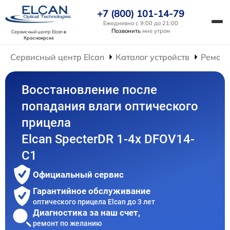
+7 (800) 101-14-79
Ежедневно с 9:00 до 21:00
Позвонить
мне утром
Сервисный центр Elcan
в
Красноярске
Сервисный центр Elcan
Каталог устройств
Ремонт
Восстановление после
попадания влаги оптического
прицела
Elcan SpecterDR 1-4x DFOV14-
C1
Официальный сервис
Гарантийное обслуживание
оптического прицела Elcan до 3 лет
Диагностика за наш счет,
ремонт по желанию