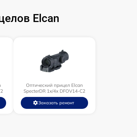
елов Elcan
n
Оптический прицел Elcan
T2
SpecterDR 1x/4x DFOV14-C2
Заказать ремонт