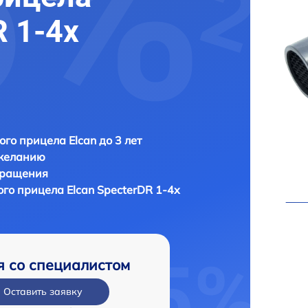
R 1-4x
ого прицела Elcan до 3 лет
 желанию
бращения
ого прицела
Elcan SpecterDR 1-4x
я со специалистом
Оставить заявку