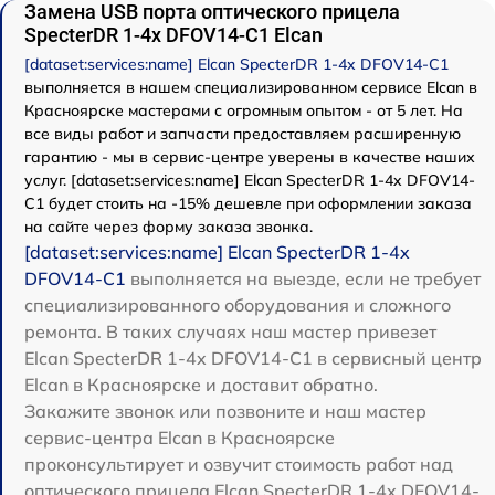
Замена USB порта оптического прицела
SpecterDR 1-4x DFOV14-C1 Elcan
[dataset:services:name] Elcan SpecterDR 1-4x DFOV14-C1
выполняется в нашем специализированном сервисе Elcan в
Красноярске мастерами с огромным опытом - от 5 лет. На
все виды работ и запчасти предоставляем расширенную
гарантию - мы в сервис-центре уверены в качестве наших
услуг. [dataset:services:name] Elcan SpecterDR 1-4x DFOV14-
C1 будет стоить на -15% дешевле при оформлении заказа
на сайте через форму заказа звонка.
[dataset:services:name] Elcan SpecterDR 1-4x
DFOV14-C1
выполняется на выезде, если не требует
специализированного оборудования и сложного
ремонта. В таких случаях наш мастер привезет
Elcan SpecterDR 1-4x DFOV14-C1 в сервисный центр
Elcan в Красноярске и доставит обратно.
Закажите звонок или позвоните и наш мастер
сервис-центра Elcan в Красноярске
проконсультирует и озвучит стоимость работ над
оптического прицела Elcan SpecterDR 1-4x DFOV14-