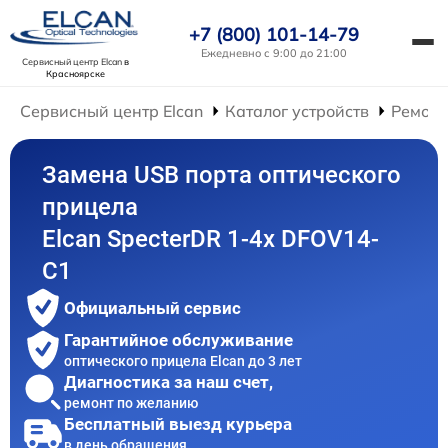
+7 (800) 101-14-79
Ежедневно с 9:00 до 21:00
Сервисный центр Elcan
в
Красноярске
Сервисный центр Elcan
Каталог устройств
Ремонт
Замена USB порта оптического
прицела
Elcan SpecterDR 1-4x DFOV14-
C1
Официальный сервис
Гарантийное обслуживание
оптического прицела Elcan до 3 лет
Диагностика за наш счет,
ремонт по желанию
Бесплатный выезд курьера
в день обращения