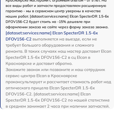
Красноярске мастерами с огромным опытом - от 5 лет. На
все виды работ и запчасти предоставляем расширенную
гарантию - мы в сервисном центр уверены в качестве
наших работ. [dataset:services:name] Elcan SpecterDR 1.5-6x
DFOV156-C2 будет стоить на -15% дешевле при
оформлении заказа на сайте через форму заказа звонка.
[dataset:services:name] Elcan SpecterDR 1.5-6x
DFOV156-C2
выполняется на выезде, если не
требует большого оборудования и сложного
ремонта. В таких случаях наш мастер доставит Elcan
SpecterDR 1.5-6x DFOV156-C2 в сц Elcan в
Красноярске и доставит обратно.
Закажите звонок или позвоните и наш сотрудник
сервис-центра Elcan в Красноярске
проконсультирует и рассчитает стоимость работ над
оптического прицела Elcan SpecterDR 1.5-6x
DFOV156-C2. [dataset:services:name] Elcan
SpecterDR 1.5-6x DFOV156-C2 по нашей статистике
в среднем занимает 2 часа при наличии запчастей.