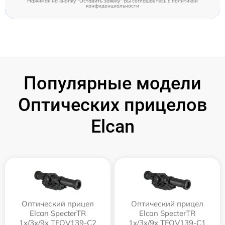
Нажимая на кнопку "Оставить заявку" Вы соглашаетесь c
политикой
конфиденциальности
Популярные модели
Оптических прицелов
Elcan
Оптический прицел
Оптический прицел
Elcan SpecterTR
Elcan SpecterTR
1x/3x/9x TFOV139-C2
1x/3x/9x TFOV139-C1