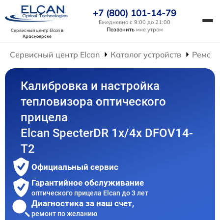
+7 (800) 101-14-79
Ежедневно с 9:00 до 21:00
Позвонить
мне утром
Сервисный центр Elcan
в
Красноярске
Сервисный центр Elcan
Каталог устройств
Ремонт
Калибровка и настройка
тепловизора оптического
прицела
Elcan SpecterDR 1x/4x DFOV14-
T2
Официальный сервис
Гарантийное обслуживание
оптического прицела Elcan до 3 лет
Диагностика за наш счет,
ремонт по желанию