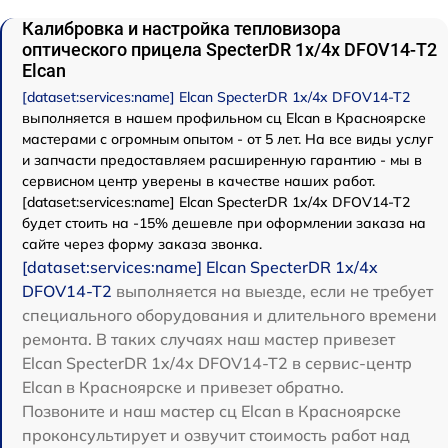
Калибровка и настройка тепловизора
оптического прицела SpecterDR 1x/4x DFOV14-T2
Elcan
[dataset:services:name] Elcan SpecterDR 1x/4x DFOV14-T2
выполняется в нашем профильном сц Elcan в Красноярске
мастерами с огромным опытом - от 5 лет. На все виды услуг
и запчасти предоставляем расширенную гарантию - мы в
сервисном центр уверены в качестве наших работ.
[dataset:services:name] Elcan SpecterDR 1x/4x DFOV14-T2
будет стоить на -15% дешевле при оформлении заказа на
сайте через форму заказа звонка.
[dataset:services:name] Elcan SpecterDR 1x/4x
DFOV14-T2
выполняется на выезде, если не требует
специального оборудования и длительного времени
ремонта. В таких случаях наш мастер привезет
Elcan SpecterDR 1x/4x DFOV14-T2 в сервис-центр
Elcan в Красноярске и привезет обратно.
Позвоните и наш мастер сц Elcan в Красноярске
проконсультирует и озвучит стоимость работ над