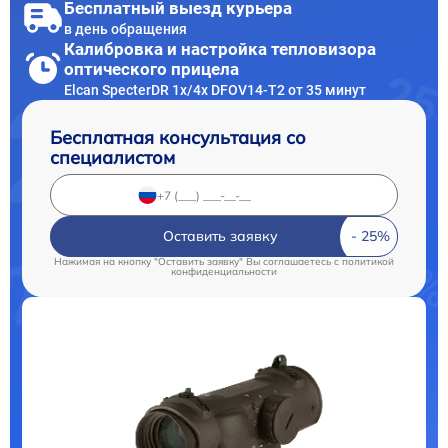
Бесплатный выезд курьера
в день обращения
Калибровка и настройка тепловизора
оптического прицела
Elcan SpecterDR 1x/4x DFOV14-T2 от 35 минут
Бесплатная консультация со
специалистом
Оставить заявку
Нажимая на кнопку "Оставить заявку" Вы соглашаетесь c
политикой
конфиденциальности