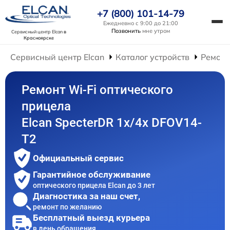
+7 (800) 101-14-79
Ежедневно с 9:00 до 21:00
Позвонить
мне утром
Сервисный центр Elcan
в
Красноярске
Сервисный центр Elcan
Каталог устройств
Ремонт
Ремонт Wi-Fi оптического
прицела
Elcan SpecterDR 1x/4x DFOV14-
T2
Официальный сервис
Гарантийное обслуживание
оптического прицела Elcan до 3 лет
Диагностика за наш счет,
ремонт по желанию
Бесплатный выезд курьера
в день обращения