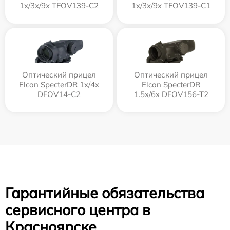
1x/3x/9x TFOV139-C2
1x/3x/9x TFOV139-C1
Оптический прицел
Оптический прицел
Elcan SpecterDR 1x/4x
Elcan SpecterDR
DFOV14-C2
1.5x/6x DFOV156-T2
Гарантийные обязательства
сервисного центра в
Красноярске