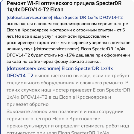
Ремонт Wi-Fi оптического прицела SpecterDR
1x/4x DFOV14-T2 Elcan
[dataset:services:name] Elcan SpecterDR 1x/4x DFOV14-T2
выполняется в нашем специализированном сервис-центре
Elcan в Красноярске мастерами с огромным опытом - от 5
лет. На все виды услуг и запчасти предоставляем
расширенную гарантию - мы в сервисе уверены в качестве
наших услуг. [dataset:services:name] Elcan SpecterDR 1x/4x
DFOV14-T2 будет стоить на -15% дешевле при оформлении
заказа на сайте через форму заказа звонка.
[dataset:services:name] Elcan SpecterDR 1x/4x
DFOV14-T2
выполняется на выезде, если не требует
специального оборудования и сложного ремонта. В
таких случаях наш мастер привезет Elcan SpecterDR
1x/4x DFOV14-T2 в сц Elcan в Красноярске и
привезет обратно.
Закажите звонок или позвоните и наш сотрудник
сервисного центра Elcan в Красноярске
проконсультирует и определит стоимость работ над
оптического прицела Elcan SpecterDR 1x/4x