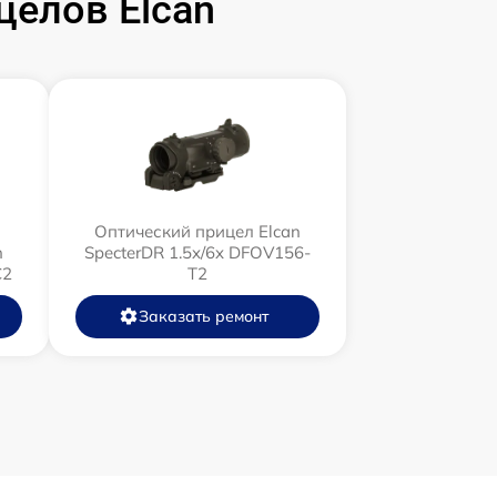
елов Elcan
Оптический прицел Elcan
n
SpecterDR 1.5x/6x DFOV156-
C2
T2
Заказать ремонт