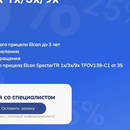
ого прицела Elcan до 3 лет
 желанию
бращения
о прицела
Elcan SpecterTR 1x/3x/9x TFOV139-C1 от 35
я со специалистом
Оставить заявку
есь c
политикой конфиденциальности