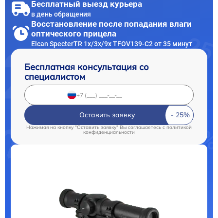
Бесплатный выезд курьера
в день обращения
Восстановление после попадания влаги
оптического прицела
Elcan SpecterTR 1x/3x/9x TFOV139-C2 от 35 минут
Бесплатная консультация со
специалистом
Оставить заявку
Нажимая на кнопку "Оставить заявку" Вы соглашаетесь c
политикой
конфиденциальности