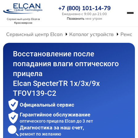
+7 (800) 101-14-79
Ежедневно с 9:00 до 21:00
Позвонить
мне утром
Сервисный центр Elcan
в
Красноярске
Сервисный центр Elcan
Каталог устройств
Ремонт
Восстановление после
попадания влаги оптического
прицела
Elcan SpecterTR 1x/3x/9x
TFOV139-C2
Официальный сервис
Гарантийное обслуживание
оптического прицела Elcan до 3 лет
Диагностика за наш счет,
ремонт по желанию