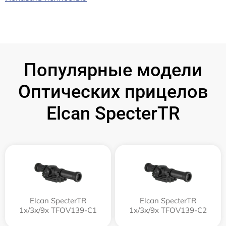
Популярные модели
Оптических прицелов
Elcan SpecterTR
Elcan SpecterTR
Elcan SpecterTR
1x/3x/9x TFOV139-C1
1x/3x/9x TFOV139-C2